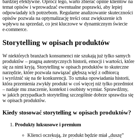
bardziej efektywne. Oprócz tego, warto zbierać opinie klientów na
temat opisów i wprowadzać ewentualne poprawki, aby lepiej
odpowiadały ich potrzebom. Regularne analizowanie skuteczności
opisów pozwala na optymalizację treści oraz zwiększenie ich
wpływu na sprzedaż, co jest kluczowe w dynamicznym świecie
e⁠‑commerce.
Storytelling w opisach produktów
W niektórych branżach konsumenci nie szukają już tylko samych
produktów – pragną autentycznych historii, emocji i wartości, które
się za nimi kryją. Storytelling w opisach produktów to skuteczne
narzędzie, które pozwala nawiązać głębszą więź z odbiorcą
i wyróżnić się na tle konkurencji. To sztuka opowiadania historii,
która przemienia zwykły produkt w coś więcej niż tylko przedmiot
– nadaje mu znaczenie, kontekst i osobisty wymiar. Sprawdźmy,
w jakich przypadkach storytelling szczególnie dobrze sprawdza się
w opisach produktów.
Kiedy stosować storytelling w opisach produktów?
Produkty luksusowe i premium
Klienci oczekują, że produkt będzie miał „duszę”