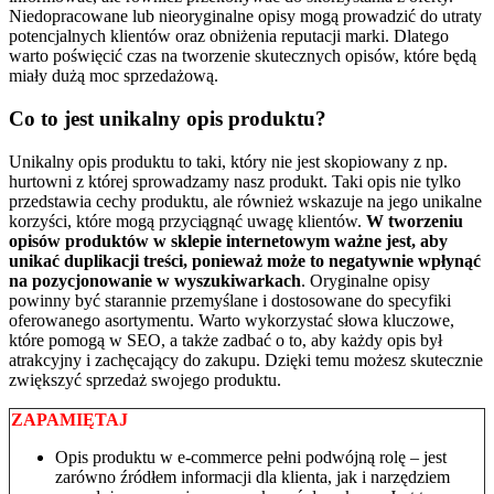
Niedopracowane lub nieoryginalne opisy mogą prowadzić do utraty
potencjalnych klientów oraz obniżenia reputacji marki. Dlatego
warto poświęcić czas na tworzenie skutecznych opisów, które będą
miały dużą moc sprzedażową.
Co to jest unikalny opis produktu?
Unikalny opis produktu to taki, który nie jest skopiowany z np.
hurtowni z której sprowadzamy nasz produkt. Taki opis nie tylko
przedstawia cechy produktu, ale również wskazuje na jego unikalne
korzyści, które mogą przyciągnąć uwagę klientów.
W tworzeniu
opisów produktów w sklepie internetowym ważne jest, aby
unikać duplikacji treści, ponieważ może to negatywnie wpłynąć
na pozycjonowanie w wyszukiwarkach
. Oryginalne opisy
powinny być starannie przemyślane i dostosowane do specyfiki
oferowanego asortymentu. Warto wykorzystać słowa kluczowe,
które pomogą w SEO, a także zadbać o to, aby każdy opis był
atrakcyjny i zachęcający do zakupu. Dzięki temu możesz skutecznie
zwiększyć sprzedaż swojego produktu.
ZAPAMIĘTAJ
Opis produktu w e⁠‑commerce pełni podwójną rolę – jest
zarówno źródłem informacji dla klienta, jak i narzędziem