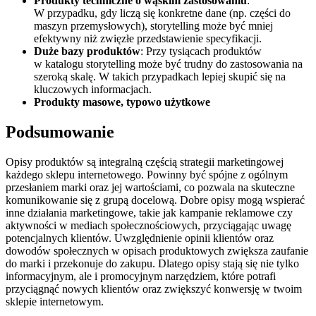
Produkty techniczne o wąskim zastosowaniu
:
W przypadku, gdy liczą się konkretne dane (np. części do
maszyn przemysłowych), storytelling może być mniej
efektywny niż zwięzłe przedstawienie specyfikacji.
Duże bazy produktów
: Przy tysiącach produktów
w katalogu storytelling może być trudny do zastosowania na
szeroką skalę. W takich przypadkach lepiej skupić się na
kluczowych informacjach.
Produkty masowe, typowo użytkowe
Podsumowanie
Opisy produktów są integralną częścią strategii marketingowej
każdego sklepu internetowego. Powinny być spójne z ogólnym
przesłaniem marki oraz jej wartościami, co pozwala na skuteczne
komunikowanie się z grupą docelową. Dobre opisy mogą wspierać
inne działania marketingowe, takie jak kampanie reklamowe czy
aktywności w mediach społecznościowych, przyciągając uwagę
potencjalnych klientów. Uwzględnienie opinii klientów oraz
dowodów społecznych w opisach produktowych zwiększa zaufanie
do marki i przekonuje do zakupu. Dlatego opisy stają się nie tylko
informacyjnym, ale i promocyjnym narzędziem, które potrafi
przyciągnąć nowych klientów oraz zwiększyć konwersję w twoim
sklepie internetowym.