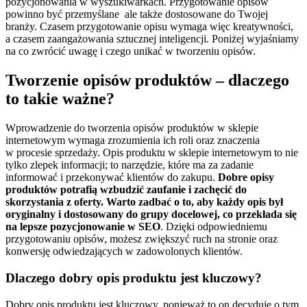
pozycjonowania w wyszukiwarkach. Przygotowanie opisów
powinno być przemyślane ale także dostosowane do Twojej
branży. Czasem przygotowanie opisu wymaga więc kreatywności,
a czasem zaangażowania sztucznej inteligencji. Poniżej wyjaśniamy
na co zwrócić uwagę i czego unikać w tworzeniu opisów.
Tworzenie opisów produktów – dlaczego
to takie ważne?
Wprowadzenie do tworzenia opisów produktów w sklepie
internetowym wymaga zrozumienia ich roli oraz znaczenia
w procesie sprzedaży. Opis produktu w sklepie internetowym to nie
tylko zlepek informacji; to narzędzie, które ma za zadanie
informować i przekonywać klientów do zakupu.
Dobre opisy
produktów potrafią wzbudzić zaufanie i zachęcić do
skorzystania z oferty. Warto zadbać o to, aby każdy opis był
oryginalny i dostosowany do grupy docelowej, co przekłada się
na lepsze pozycjonowanie w SEO
. Dzięki odpowiedniemu
przygotowaniu opisów, możesz zwiększyć ruch na stronie oraz
konwersję odwiedzających w zadowolonych klientów.
Dlaczego dobry opis produktu jest kluczowy?
Dobry opis produktu jest kluczowy, ponieważ to on decyduje o tym,