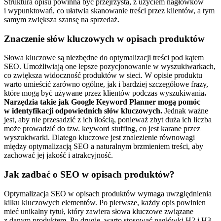
Struktura opisu powinna być przejrzysta, z użyciem nagłówków
i wypunktowań, co ułatwia skanowanie treści przez klientów, a tym
samym zwiększa szansę na sprzedaż.
Znaczenie słów kluczowych w opisach produktów
Słowa kluczowe są niezbędne do optymalizacji treści pod kątem
SEO. Umożliwiają one lepsze pozycjonowanie w wyszukiwarkach,
co zwiększa widoczność produktów w sieci. W opisie produktu
warto umieścić zarówno ogólne, jak i bardziej szczegółowe frazy,
które mogą być używane przez klientów podczas wyszukiwania
.
Narzędzia takie jak Google Keyword Planner mogą pomóc
w identyfikacji odpowiednich słów kluczowych.
Jednak ważne
jest, aby nie przesadzić z ich ilością, ponieważ zbyt duża ich liczba
może prowadzić do tzw. keyword stuffing, co jest karane przez
wyszukiwarki. Dlatego kluczowe jest znalezienie równowagi
między optymalizacją SEO a naturalnym brzmieniem treści, aby
zachować jej jakość i atrakcyjność.
Jak zadbać o SEO w opisach produktów?
Optymalizacja SEO w opisach produktów wymaga uwzględnienia
kilku kluczowych elementów. Po pierwsze, każdy opis powinien
mieć unikalny tytuł, który zawiera słowa kluczowe związane
z danym produktem. Po drugie, warto stosować nagłówki H2 i H3,