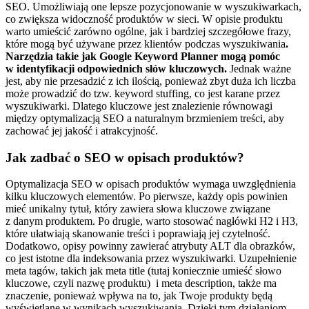
SEO. Umożliwiają one lepsze pozycjonowanie w wyszukiwarkach,
co zwiększa widoczność produktów w sieci. W opisie produktu
warto umieścić zarówno ogólne, jak i bardziej szczegółowe frazy,
które mogą być używane przez klientów podczas wyszukiwania
.
Narzędzia takie jak Google Keyword Planner mogą pomóc
w identyfikacji odpowiednich słów kluczowych.
Jednak ważne
jest, aby nie przesadzić z ich ilością, ponieważ zbyt duża ich liczba
może prowadzić do tzw. keyword stuffing, co jest karane przez
wyszukiwarki. Dlatego kluczowe jest znalezienie równowagi
między optymalizacją SEO a naturalnym brzmieniem treści, aby
zachować jej jakość i atrakcyjność.
Jak zadbać o SEO w opisach produktów?
Optymalizacja SEO w opisach produktów wymaga uwzględnienia
kilku kluczowych elementów. Po pierwsze, każdy opis powinien
mieć unikalny tytuł, który zawiera słowa kluczowe związane
z danym produktem. Po drugie, warto stosować nagłówki H2 i H3,
które ułatwiają skanowanie treści i poprawiają jej czytelność.
Dodatkowo, opisy powinny zawierać atrybuty ALT dla obrazków,
co jest istotne dla indeksowania przez wyszukiwarki. Uzupełnienie
meta tagów, takich jak meta title (tutaj koniecznie umieść słowo
kluczowe, czyli nazwę produktu) i meta description, także ma
znaczenie, ponieważ wpływa na to, jak Twoje produkty będą
wyświetlane w wynikach wyszukiwania. Dzięki tym działaniom