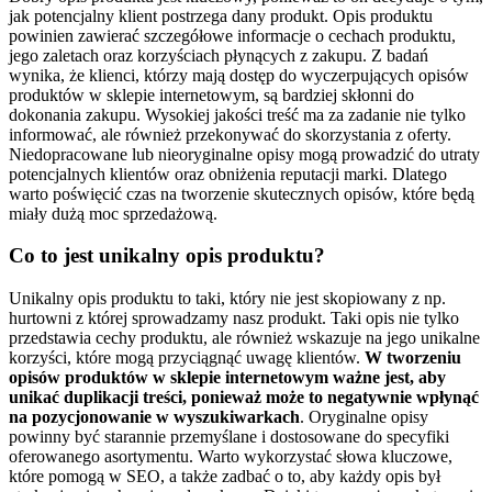
jak potencjalny klient postrzega dany produkt. Opis produktu
powinien zawierać szczegółowe informacje o cechach produktu,
jego zaletach oraz korzyściach płynących z zakupu. Z badań
wynika, że klienci, którzy mają dostęp do wyczerpujących opisów
produktów w sklepie internetowym, są bardziej skłonni do
dokonania zakupu. Wysokiej jakości treść ma za zadanie nie tylko
informować, ale również przekonywać do skorzystania z oferty.
Niedopracowane lub nieoryginalne opisy mogą prowadzić do utraty
potencjalnych klientów oraz obniżenia reputacji marki. Dlatego
warto poświęcić czas na tworzenie skutecznych opisów, które będą
miały dużą moc sprzedażową.
Co to jest unikalny opis produktu?
Unikalny opis produktu to taki, który nie jest skopiowany z np.
hurtowni z której sprowadzamy nasz produkt. Taki opis nie tylko
przedstawia cechy produktu, ale również wskazuje na jego unikalne
korzyści, które mogą przyciągnąć uwagę klientów.
W tworzeniu
opisów produktów w sklepie internetowym ważne jest, aby
unikać duplikacji treści, ponieważ może to negatywnie wpłynąć
na pozycjonowanie w wyszukiwarkach
. Oryginalne opisy
powinny być starannie przemyślane i dostosowane do specyfiki
oferowanego asortymentu. Warto wykorzystać słowa kluczowe,
które pomogą w SEO, a także zadbać o to, aby każdy opis był