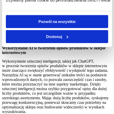
Używamy plików cookie do personalizowania treści i reklam,
Kiedy i jak korzystać ze
sztucznej inteligencji
Pozwól na wszystkie
w tworzeniu opisów
produktów?
Dostosuj
Wykorzystanie AI w tworzeniu opisów produktów w sklepie
internetowym
Wykorzystanie sztucznej inteligencji, takiej jak ChatGPT,
w procesie tworzenia opisów produktów w sklepie internetowym
może znacząco zwiększyć efektywność i wydajność tego zadania.
Narzędzia AI są w stanie generować unikalne treści na podstawie
wprowadzonych danych, co pozwala zaoszczędzić czas i zasoby,
które można przeznaczyć na inne aspekty marketingu. Dzięki
sztucznej inteligencji można szybko przygotować opisy dla dużej
liczby produktów, co jest szczególnie ważne w przypadku
szerokiego asortymentu. Mając dużą liczbę produktów, zyskujemy
przewagę konkurencyjną, ponieważ skracamy czas potrzebny na
optymalizację sklepu oraz budowanie widoczności w wynikach
wyszukiwania.