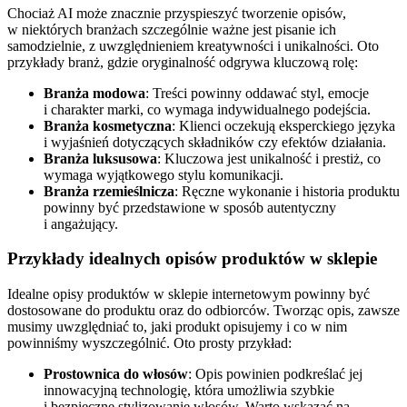
Chociaż AI może znacznie przyspieszyć tworzenie opisów,
w niektórych branżach szczególnie ważne jest pisanie ich
samodzielnie, z uwzględnieniem kreatywności i unikalności. Oto
przykłady branż, gdzie oryginalność odgrywa kluczową rolę:
Branża modowa
: Treści powinny oddawać styl, emocje
i charakter marki, co wymaga indywidualnego podejścia.
Branża kosmetyczna
: Klienci oczekują eksperckiego języka
i wyjaśnień dotyczących składników czy efektów działania.
Branża luksusowa
: Kluczowa jest unikalność i prestiż, co
wymaga wyjątkowego stylu komunikacji.
Branża rzemieślnicza
: Ręczne wykonanie i historia produktu
powinny być przedstawione w sposób autentyczny
i angażujący.
Przykłady idealnych opisów produktów w sklepie
Idealne opisy produktów w sklepie internetowym powinny być
dostosowane do produktu oraz do odbiorców. Tworząc opis, zawsze
musimy uwzględniać to, jaki produkt opisujemy i co w nim
powinniśmy wyszczególnić. Oto prosty przykład:
Prostownica do włosów
: Opis powinien podkreślać jej
innowacyjną technologię, która umożliwia szybkie
i bezpieczne stylizowanie włosów. Warto wskazać na