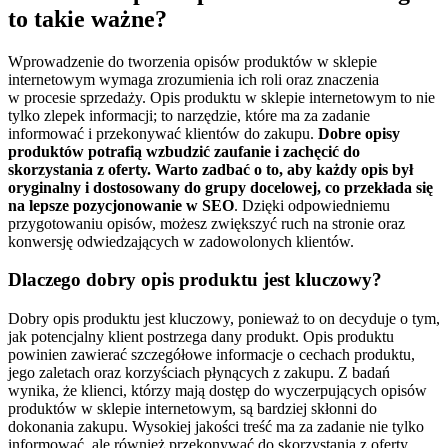
to takie ważne?
Wprowadzenie do tworzenia opisów produktów w sklepie
internetowym wymaga zrozumienia ich roli oraz znaczenia
w procesie sprzedaży. Opis produktu w sklepie internetowym to nie
tylko zlepek informacji; to narzędzie, które ma za zadanie
informować i przekonywać klientów do zakupu.
Dobre opisy
produktów potrafią wzbudzić zaufanie i zachęcić do
skorzystania z oferty. Warto zadbać o to, aby każdy opis był
oryginalny i dostosowany do grupy docelowej, co przekłada się
na lepsze pozycjonowanie w SEO
. Dzięki odpowiedniemu
przygotowaniu opisów, możesz zwiększyć ruch na stronie oraz
konwersję odwiedzających w zadowolonych klientów.
Dlaczego dobry opis produktu jest kluczowy?
Dobry opis produktu jest kluczowy, ponieważ to on decyduje o tym,
jak potencjalny klient postrzega dany produkt. Opis produktu
powinien zawierać szczegółowe informacje o cechach produktu,
jego zaletach oraz korzyściach płynących z zakupu. Z badań
wynika, że klienci, którzy mają dostęp do wyczerpujących opisów
produktów w sklepie internetowym, są bardziej skłonni do
dokonania zakupu. Wysokiej jakości treść ma za zadanie nie tylko
informować, ale również przekonywać do skorzystania z oferty.