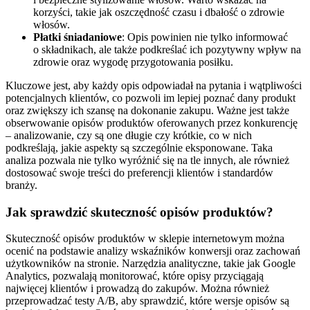
korzyści, takie jak oszczędność czasu i dbałość o zdrowie
włosów.
Płatki śniadaniowe
: Opis powinien nie tylko informować
o składnikach, ale także podkreślać ich pozytywny wpływ na
zdrowie oraz wygodę przygotowania posiłku.
Kluczowe jest, aby każdy opis odpowiadał na pytania i wątpliwości
potencjalnych klientów, co pozwoli im lepiej poznać dany produkt
oraz zwiększy ich szansę na dokonanie zakupu. Ważne jest także
obserwowanie opisów produktów oferowanych przez konkurencję
– analizowanie, czy są one długie czy krótkie, co w nich
podkreślają, jakie aspekty są szczególnie eksponowane. Taka
analiza pozwala nie tylko wyróżnić się na tle innych, ale również
dostosować swoje treści do preferencji klientów i standardów
branży.
Jak sprawdzić skuteczność opisów produktów?
Skuteczność opisów produktów w sklepie internetowym można
ocenić na podstawie analizy wskaźników konwersji oraz zachowań
użytkowników na stronie. Narzędzia analityczne, takie jak Google
Analytics, pozwalają monitorować, które opisy przyciągają
najwięcej klientów i prowadzą do zakupów. Można również
przeprowadzać testy A/B, aby sprawdzić, które wersje opisów są