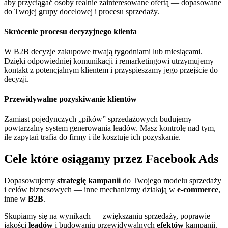
aby przyciągać osoby realnie zainteresowane ofertą — dopasowane
do Twojej grupy docelowej i procesu sprzedaży.
Skrócenie procesu decyzyjnego klienta
W B2B decyzje zakupowe trwają tygodniami lub miesiącami.
Dzięki odpowiedniej komunikacji i remarketingowi utrzymujemy
kontakt z potencjalnym klientem i przyspieszamy jego przejście do
decyzji.
Przewidywalne pozyskiwanie klientów
Zamiast pojedynczych „pików” sprzedażowych budujemy
powtarzalny system generowania leadów. Masz kontrolę nad tym,
ile zapytań trafia do firmy i ile kosztuje ich pozyskanie.
Cele które osiągamy przez
Facebook Ads
Dopasowujemy
strategię kampanii
do Twojego modelu sprzedaży
i celów biznesowych — inne mechanizmy działają w
e-commerce
,
inne w
B2B
.
Skupiamy się na wynikach — zwiększaniu sprzedaży, poprawie
jakości
leadów
i budowaniu przewidywalnych
efektów
kampanii.