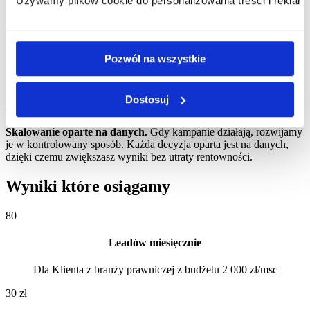
o strategię dopasowaną do Twojej oferty, klientów i procesu
Używamy plików cookie do personalizowania treści i reklam,
sprzedaży.
3
Pozwól na wszystkie
Marketing połączony ze sprzedażą.
Patrzymy szerzej niż tylko na
reklamy. Analizujemy ofertę, landing page i proces sprzedaży, aby
kampanie nie tylko generowały ruch, ale faktycznie konwertowały.
Dostosuj
4
Skalowanie oparte na danych.
Gdy kampanie działają, rozwijamy
je w kontrolowany sposób. Każda decyzja oparta jest na danych,
dzięki czemu zwiększasz wyniki bez utraty rentowności.
Wyniki które osiągamy
80
Leadów miesięcznie
Dla Klienta z branży prawniczej z budżetu 2 000 zł/msc
30 zł