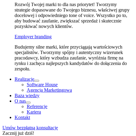
Rozwój Twojej marki to dla nas priorytet! Tworzymy
strategie dopasowane do Twojego biznesu, właściwej grupy
docelowej i odpowiedniego tone of voice. Wszystko po to,
aby budować zaufanie, zwiększać sprzedaż i skutecznie
pozyskiwać nowych klientów.
Employer branding
Budujemy silne marki, które przyciągają wartościowych
specjalistów. Tworzymy spójny i autentyczny wizerunek
pracodawcy, który wzbudza zaufanie, wyróżnia firmę na
rynku i zachęca najlepszych kandydatów do dołączenia do
zespołu.
Realizacje
Software House
Agencja Marketingowa
Baza wiedzy
O nas
Referencje
Kariera
Kontakt
Umów bezpłatną konsultację
Zacznij już dziś!