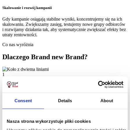
Skalowanie i rozwój kampanii
Gdy kampanie osiągają stabilne wyniki, koncentrujemy się na ich
skalowaniu. Zwiększamy zasięg, testujemy nowe grupy odbiorców
i rozwijamy działania tak, aby systematycznie zwiększać efekty bez
utraty rentowności.
Co nas wyróżnia
Dlaczego Brand new
Brand
?
1
Kampanie nastawione na wynik, nie zasięg.
Nie rozliczamy
sukcesu kampanii z liczby kliknięć czy wyświetleń. Skupiamy się
na tym, co realnie wpływa na Twój biznes — sprzedaży, jakości
leadów i zwrocie z inwestycji.
Consent
Details
About
2
Strategia zamiast przypadkowych testów.
Nie działamy metodą
Nasza strona wykorzystuje pliki cookies
„sprawdzimy, co zadziała”. Projektujemy kampanie w oparciu