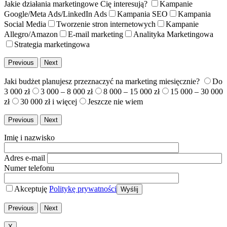
Jakie działania marketingowe Cię interesują?
Kampanie
Google/Meta Ads/LinkedIn Ads
Kampania SEO
Kampania
Social Media
Tworzenie stron internetowych
Kampanie
Allegro/Amazon
E-mail marketing
Analityka Marketingowa
Strategia marketingowa
Previous
Next
Jaki budżet planujesz przeznaczyć na marketing miesięcznie?
Do
3 000 zł
3 000 – 8 000 zł
8 000 – 15 000 zł
15 000 – 30 000
zł
30 000 zł i więcej
Jeszcze nie wiem
Previous
Next
Imię i nazwisko
Adres e-mail
Numer telefonu
Akceptuję
Politykę prywatności
Previous
Next
X