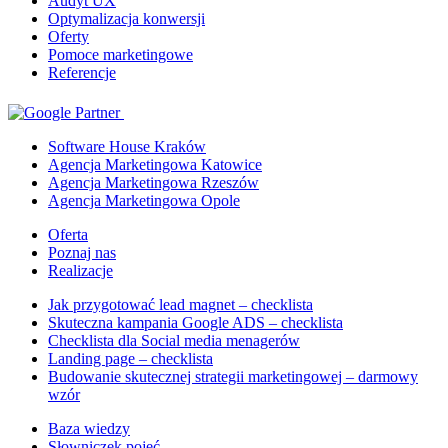
Audyt UX
Optymalizacja konwersji
Oferty
Pomoce marketingowe
Referencje
Software House Kraków
Agencja Marketingowa Katowice
Agencja Marketingowa Rzeszów
Agencja Marketingowa Opole
Oferta
Poznaj nas
Realizacje
Jak przygotować lead magnet – checklista
Skuteczna kampania Google ADS – checklista
Checklista dla Social media menagerów
Landing page – checklista
Budowanie skutecznej strategii marketingowej – darmowy
wzór
Baza wiedzy
Słowniczek pojęć