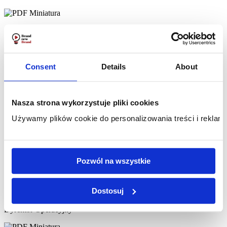
„Z pełnym przekonaniem rekomendujemy Brand new Brand jako
kompetentnego i godnego zaufania partnera w zakresie doradztwa
strategicznego i planowania marketingowego.”
Consent
Details
About
Marcin Romanowski
Prezes Zarządu
Nasza strona wykorzystuje pliki cookies
Używamy plików cookie do personalizowania treści i reklam,
„Jako ALSEVA Innowacje chcemy zarekomendować firmę Brand
new Brand Szymon Kozioł jako sprawdzonego i rzetelnego
dewelopera stron internetowych. Firma z powodzeniem
Pozwól na wszystkie
zaprojektowała i wykonała w 2021 roku dla nas firmową stronę
internetową.”
Dostosuj
Marek Motyl
Dyrektor Operacyjny