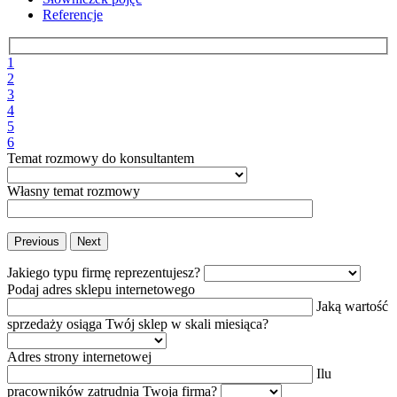
Referencje
1
2
3
4
5
6
Temat rozmowy do konsultantem
Własny temat rozmowy
Previous
Next
Jakiego typu firmę reprezentujesz?
Podaj adres sklepu internetowego
Jaką wartość
sprzedaży osiąga Twój sklep w skali miesiąca?
Adres strony internetowej
Ilu
pracowników zatrudnia Twoja firma?