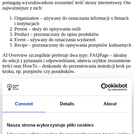
pomagają wyszukiwarkom zrozumieć treść strony internetowej. Oto
najważniejsze z nich:
Organization – używany do oznaczania informacji o firmach
i instytucjach
Person – służy do opisywania osób
Product – przeznaczony do opisu produktów
Event – używany do oznaczania wydarzeń
Recipe – przeznaczony do opisywania przepisów kulinarnych
AI Overview szczególnie preferuje dwa typy: FAQPage – idealny
do sekcji z pytaniami i odpowiedziami, ułatwia szybkie zrozumienie
treści oraz HowTo – doskonały do prezentowania instrukcji krok po
kroku, np. przepisów czy poradników.
Dowiedz się więcej na temat danych strukturalnych z naszego
innego artykułu –
Dane strukturalne – rodzaje, zasady wdrożenia
i wpływ na SEO
.
Algorytmy AI pozwalają na analizę kontekstu i zrozumienie intencji
Consent
Details
About
użytkownika. Wyszukiwarki oparte na dużych modelach
językowych zwracają uwagę na głębsze aspekty treści, takie jak jej
wartość merytoryczna, struktura oraz trafność odpowiedzi na
konkretne zapytania użytkowników. Strony internetowe,
Nasza strona wykorzystuje pliki cookies
dostarczające użytkownikom wysokiej jakości treści, które