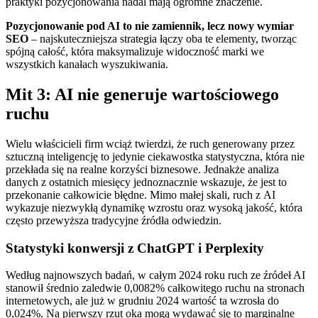
praktyki pozycjonowania nadal mają ogromne znaczenie.
Pozycjonowanie pod AI to nie zamiennik, lecz nowy wymiar
SEO
– najskuteczniejsza strategia łączy oba te elementy, tworząc
spójną całość, która maksymalizuje widoczność marki we
wszystkich kanałach wyszukiwania.
Mit 3: AI nie generuje wartościowego
ruchu
Wielu właścicieli firm wciąż twierdzi, że ruch generowany przez
sztuczną inteligencję to jedynie ciekawostka statystyczna, która nie
przekłada się na realne korzyści biznesowe. Jednakże analiza
danych z ostatnich miesięcy jednoznacznie wskazuje, że jest to
przekonanie całkowicie błędne. Mimo małej skali, ruch z AI
wykazuje niezwykłą dynamikę wzrostu oraz wysoką jakość, która
często przewyższa tradycyjne źródła odwiedzin.
Statystyki konwersji z ChatGPT i Perplexity
Według najnowszych badań, w całym 2024 roku ruch ze źródeł AI
stanowił średnio zaledwie 0,0082% całkowitego ruchu na stronach
internetowych, ale już w grudniu 2024 wartość ta wzrosła do
0,024%. Na pierwszy rzut oka mogą wydawać się to marginalne