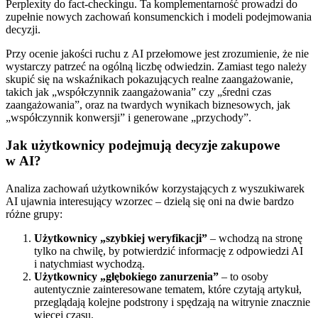
Perplexity do fact-checkingu. Ta komplementarność prowadzi do
zupełnie nowych zachowań konsumenckich i modeli podejmowania
decyzji.
Przy ocenie jakości ruchu z AI przełomowe jest zrozumienie, że nie
wystarczy patrzeć na ogólną liczbę odwiedzin. Zamiast tego należy
skupić się na wskaźnikach pokazujących realne zaangażowanie,
takich jak „współczynnik zaangażowania” czy „średni czas
zaangażowania”, oraz na twardych wynikach biznesowych, jak
„współczynnik konwersji” i generowane „przychody”.
Jak użytkownicy podejmują decyzje zakupowe
w AI?
Analiza zachowań użytkowników korzystających z wyszukiwarek
AI ujawnia interesujący wzorzec – dzielą się oni na dwie bardzo
różne grupy:
Użytkownicy „szybkiej weryfikacji”
– wchodzą na stronę
tylko na chwilę, by potwierdzić informację z odpowiedzi AI
i natychmiast wychodzą.
Użytkownicy „głębokiego zanurzenia”
– to osoby
autentycznie zainteresowane tematem, które czytają artykuł,
przeglądają kolejne podstrony i spędzają na witrynie znacznie
więcej czasu.