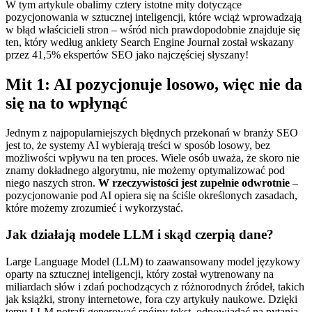
W tym artykule obalimy cztery istotne mity dotyczące
pozycjonowania w sztucznej inteligencji, które wciąż wprowadzają
w błąd właścicieli stron – wśród nich prawdopodobnie znajduje się
ten, który według ankiety Search Engine Journal został wskazany
przez 41,5% ekspertów SEO jako najczęściej słyszany!
Mit 1: AI pozycjonuje losowo, więc nie da
się na to wpłynąć
Jednym z najpopularniejszych błędnych przekonań w branży SEO
jest to, że systemy AI wybierają treści w sposób losowy, bez
możliwości wpływu na ten proces. Wiele osób uważa, że skoro nie
znamy dokładnego algorytmu, nie możemy optymalizować pod
niego naszych stron.
W rzeczywistości jest zupełnie odwrotnie
–
pozycjonowanie pod AI opiera się na ściśle określonych zasadach,
które możemy zrozumieć i wykorzystać.
Jak działają modele LLM i skąd czerpią dane?
Large Language Model (LLM) to zaawansowany model językowy
oparty na sztucznej inteligencji, który został wytrenowany na
miliardach słów i zdań pochodzących z różnorodnych źródeł, takich
jak książki, strony internetowe, fora czy artykuły naukowe. Dzięki
temu LLM potrafi generować spójny tekst, odpowiadać na pytania