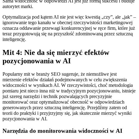
Sama widoczność w odpowiedzi AI jest już formą sukcesu i buduje
autorytet marki.
Optymalizacja pod kątem AI nie jest więc kwestią „czy”, ale „jak” –
ignorowanie tego kanału w obecnej rzeczywistości marketingowej
oznacza oddawanie przewagi konkurencyjnej w ręce firm, które już
teraz przygotowują się na przyszłość zdominowaną przez sztuczną
inteligencję.
Mit 4: Nie da się mierzyć efektów
pozycjonowania w AI
Popularny mit w branży SEO sugeruje, że niemożliwe jest
mierzenie efektów działań podejmowanych w celu zwiększenia
widoczności w wynikach AI. W rzeczywistości, choć metodologia
pomiaru jest nieco inna niż w tradycyjnym pozycjonowaniu, istnieje
już szereg narzędzi i technik pozwalających precyzyjnie
monitorować oraz optymalizować obecność w odpowiedziach
generowanych przez sztuczną inteligencję. Przejdźmy zatem od
teorii do praktyki i przyjrzyjmy się, jak skutecznie mierzyć wyniki
pozycjonowania w AI.
Narzędzia do monitorowania widoczności w AI