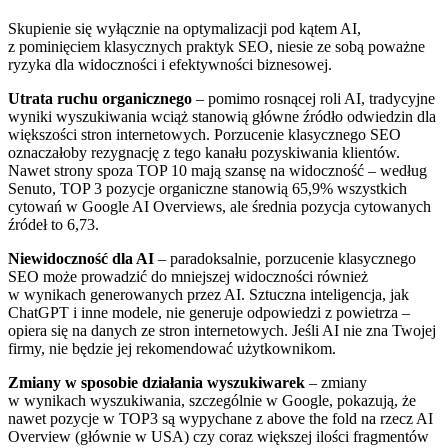
Skupienie się wyłącznie na optymalizacji pod kątem AI,
z pominięciem klasycznych praktyk SEO, niesie ze sobą poważne
ryzyka dla widoczności i efektywności biznesowej.
Utrata ruchu organicznego
– pomimo rosnącej roli AI, tradycyjne
wyniki wyszukiwania wciąż stanowią główne źródło odwiedzin dla
większości stron internetowych. Porzucenie klasycznego SEO
oznaczałoby rezygnację z tego kanału pozyskiwania klientów.
Nawet strony spoza TOP 10 mają szansę na widoczność – według
Senuto, TOP 3 pozycje organiczne stanowią 65,9% wszystkich
cytowań w Google AI Overviews, ale średnia pozycja cytowanych
źródeł to 6,73.
Niewidoczność dla AI
– paradoksalnie, porzucenie klasycznego
SEO może prowadzić do mniejszej widoczności również
w wynikach generowanych przez AI. Sztuczna inteligencja, jak
ChatGPT i inne modele, nie generuje odpowiedzi z powietrza –
opiera się na danych ze stron internetowych. Jeśli AI nie zna Twojej
firmy, nie będzie jej rekomendować użytkownikom.
Zmiany w sposobie działania wyszukiwarek
– zmiany
w wynikach wyszukiwania, szczególnie w Google, pokazują, że
nawet pozycje w TOP3 są wypychane z above the fold na rzecz AI
Overview (głównie w USA) czy coraz większej ilości fragmentów