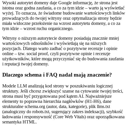
Wysoki autorytet domeny daje Google informację, że strona jest
istotna oraz godna zaufania, a co za tym idzie – warto ją wyświetlać
wyżej. To oznacza, że świadome budowanie wartościowych linków
prowadzących do twojej witryny oraz optymalizacja strony będzie
miała widoczne przełożenie na wzrost autorytetu domeny, a co za
tym idzie – wzrost ruchu organicznego.
Witryny o niższym autorytecie domeny posiadają znacznie mniej
wartościowych odnośników i wyświetlają się na niższych
pozycjach. Dlatego warto zadbać o pozytywne recenzje i opinie
online – tzw. social proof, czyli pozytywne opinie i recenzje
użytkowników, które mogą przyczyniać się do budowania zaufania
i reputacji twojej domeny.
Dlaczego schema i FAQ nadal mają znaczenie?
Modele LLM analizują kod strony w poszukiwaniu logicznej
struktury. Jeśli chcesz zwiększyć szanse na cytowanie twojej treści,
strona musi być przygotowana pod kątem AI. Najważniejsze
elementy to poprawna hierarchia nagłówków (H1-H6), dane
strukturalne schema.org (autor, data, kategorie), plik llms.txt
(analogiczny do robots.txt, sugerujący zakres indeksacji), szybkość
ładowania i responsywność (Core Web Vitals) oraz uporządkowana
semantyka HTML.