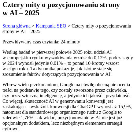
Cztery mity o pozycjonowaniu strony
w AI – 2025
Strona główna
>
Kampania SEO
>
Cztery mity o pozycjonowaniu
strony w AI – 2025
Przewidywany czas czytania: 24 minuty
Według badań w pierwszej połowie 2025 roku udział AI
w europejskim rynku wyszukiwania wzrósł do 0,12%, podczas gdy
w 2024 wynosił jedynie 0,01% – to ponad 10-krotny wzrost
w ciągu roku. Ta dynamika pokazuje, jak istotne staje się
zrozumienie faktów dotyczących pozycjonowania w AI.
Wbrew wielu przekonaniom, Google na chwilę obecną nie ocenia
treści na podstawie tego, czy zostały stworzone przez człowieka,
czy przez sztuczną inteligencję, a jedynie ich jakość i przydatność.
Co więcej, skuteczność AI w generowaniu konwersji jest
zaskakująca – wskaźnik konwersji dla ChatGPT wynosi aż 15,9%,
natomiast dla standardowego organicznego ruchu z Google to
zaledwie 1,76%. Jak widać, pozycjonowanie w AI nie jest już
opcjonalnym dodatkiem, lecz niezbędnym elementem strategii
cyfrowej.