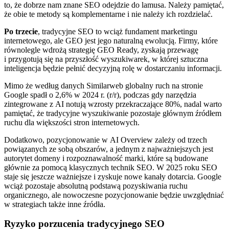
to, że dobrze nam znane SEO odejdzie do lamusa. Należy pamiętać,
że obie te metody są komplementarne i nie należy ich rozdzielać.
Po trzecie
, tradycyjne SEO to wciąż fundament marketingu
internetowego, ale GEO jest jego naturalną ewolucją. Firmy, które
równolegle wdrożą strategię GEO Ready, zyskają przewagę
i przygotują się na przyszłość wyszukiwarek, w której sztuczna
inteligencja będzie pełnić decyzyjną rolę w dostarczaniu informacji.
Mimo że według danych Similarweb globalny ruch na stronie
Google spadł o 2,6% w 2024 r. (r/r), podczas gdy narzędzia
zintegrowane z AI notują wzrosty przekraczające 80%, nadal warto
pamiętać, że tradycyjne wyszukiwanie pozostaje głównym źródłem
ruchu dla większości stron internetowych.
Dodatkowo, pozycjonowanie w AI Overview zależy od trzech
powiązanych ze sobą obszarów, a jednym z najważniejszych jest
autorytet domeny i rozpoznawalność marki, które są budowane
głównie za pomocą klasycznych technik SEO. W 2025 roku SEO
staje się jeszcze ważniejsze i zyskuje nowe kanały dotarcia. Google
wciąż pozostaje absolutną podstawą pozyskiwania ruchu
organicznego, ale nowoczesne pozycjonowanie będzie uwzględniać
w strategiach także inne źródła.
Ryzyko porzucenia tradycyjnego SEO