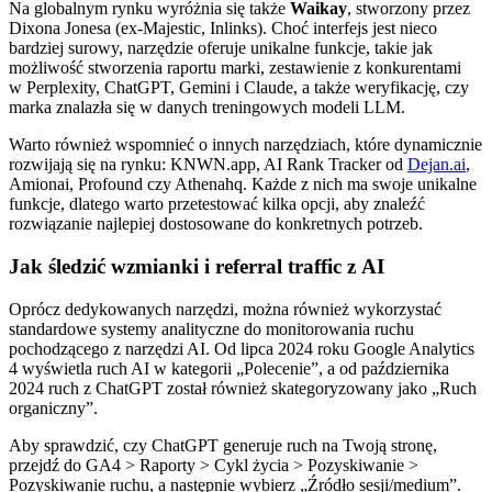
Na globalnym rynku wyróżnia się także
Waikay
, stworzony przez
Dixona Jonesa (ex-Majestic, Inlinks). Choć interfejs jest nieco
bardziej surowy, narzędzie oferuje unikalne funkcje, takie jak
możliwość stworzenia raportu marki, zestawienie z konkurentami
w Perplexity, ChatGPT, Gemini i Claude, a także weryfikację, czy
marka znalazła się w danych treningowych modeli LLM.
Warto również wspomnieć o innych narzędziach, które dynamicznie
rozwijają się na rynku: KNWN.app, AI Rank Tracker od
Dejan.ai
,
Amionai, Profound czy Athenahq. Każde z nich ma swoje unikalne
funkcje, dlatego warto przetestować kilka opcji, aby znaleźć
rozwiązanie najlepiej dostosowane do konkretnych potrzeb.
Jak śledzić wzmianki i referral traffic z AI
Oprócz dedykowanych narzędzi, można również wykorzystać
standardowe systemy analityczne do monitorowania ruchu
pochodzącego z narzędzi AI. Od lipca 2024 roku Google Analytics
4 wyświetla ruch AI w kategorii „Polecenie”, a od października
2024 ruch z ChatGPT został również skategoryzowany jako „Ruch
organiczny”.
Aby sprawdzić, czy ChatGPT generuje ruch na Twoją stronę,
przejdź do GA4 > Raporty > Cykl życia > Pozyskiwanie >
Pozyskiwanie ruchu, a następnie wybierz „Źródło sesji/medium”.