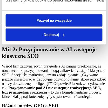
Używamy plików cookie do personalizowania treści i reklam,
odpowiadają na ich pytania i rozwiązują problemy, mają znacznie
większe szanse na wysokie pozycje w wynikach wyszukiwania.
Podsumowując ten „mit”, pozycjonowanie pod AI nie jest procesem
losowym – opiera się na zrozumieniu zasad działania modeli
Pozwól na wszystkie
językowych i dostosowaniu treści do ich wymagań. Wysoki
autorytet domeny, wiarygodne źródła, odpowiednia struktura strony
oraz poprawnie zaimplementowane dane strukturalne są
Dostosuj
kluczowymi elementami, które pozwalają zwiększyć widoczność
w wynikach generowanych przez sztuczną inteligencję.
Mit 2: Pozycjonowanie w AI zastępuje
klasyczne SEO
Wśród firm zaczynających przygodę z AI panuje przekonanie, że
nowe techniki pozycjonowania mogą całkowicie zastąpić klasyczne
SEO. Specjaliści marketingu często zadają pytanie: „Czy warto
jeszcze inwestować w tradycyjne pozycjonowanie, skoro przyszłość
należy do sztucznej inteligencji?” Odpowiedź brzmi: zdecydowanie
tak.
Pozycjonowanie pod AI nie zastępuje tradycyjnego SEO,
lecz je uzupełnia i rozszerza
– to dwa komplementarne procesy,
które działają najskuteczniej, gdy są stosowane równolegle.
Różnice między GEO a SEO