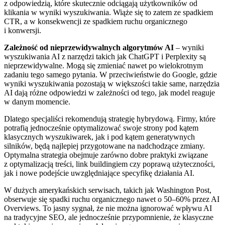
z odpowiedzią, które skutecznie odciągają użytkowników od
klikania w wyniki wyszukiwania. Wiąże się to zatem ze spadkiem
CTR, a w konsekwencji ze spadkiem ruchu organicznego
i konwersji.
Zależność od nieprzewidywalnych algorytmów AI
– wyniki
wyszukiwania AI z narzędzi takich jak ChatGPT i Perplexity są
nieprzewidywalne. Mogą się zmieniać nawet po wielokrotnym
zadaniu tego samego pytania. W przeciwieństwie do Google, gdzie
wyniki wyszukiwania pozostają w większości takie same, narzędzia
AI dają różne odpowiedzi w zależności od tego, jak model reaguje
w danym momencie.
Dlatego specjaliści rekomendują strategię hybrydową. Firmy, które
potrafią jednocześnie optymalizować swoje strony pod kątem
klasycznych wyszukiwarek, jak i pod kątem generatywnych
silników, będą najlepiej przygotowane na nadchodzące zmiany.
Optymalna strategia obejmuje zarówno dobre praktyki związane
z optymalizacją treści, link buildingiem czy poprawą użyteczności,
jak i nowe podejście uwzględniające specyfikę działania AI.
W dużych amerykańskich serwisach, takich jak Washington Post,
obserwuje się spadki ruchu organicznego nawet o 50–60% przez AI
Overviews. To jasny sygnał, że nie można ignorować wpływu AI
na tradycyjne SEO, ale jednocześnie przypomnienie, że klasyczne