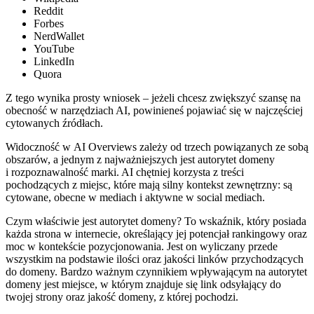
Reddit
Forbes
NerdWallet
YouTube
LinkedIn
Quora
Z tego wynika prosty wniosek – jeżeli chcesz zwiększyć szansę na
obecność w narzędziach AI, powinieneś pojawiać się w najczęściej
cytowanych źródłach.
Widoczność w AI Overviews zależy od trzech powiązanych ze sobą
obszarów, a jednym z najważniejszych jest autorytet domeny
i rozpoznawalność marki. AI chętniej korzysta z treści
pochodzących z miejsc, które mają silny kontekst zewnętrzny: są
cytowane, obecne w mediach i aktywne w social mediach.
Czym właściwie jest autorytet domeny? To wskaźnik, który posiada
każda strona w internecie, określający jej potencjał rankingowy oraz
moc w kontekście pozycjonowania. Jest on wyliczany przede
wszystkim na podstawie ilości oraz jakości linków przychodzących
do domeny. Bardzo ważnym czynnikiem wpływającym na autorytet
domeny jest miejsce, w którym znajduje się link odsyłający do
twojej strony oraz jakość domeny, z której pochodzi.