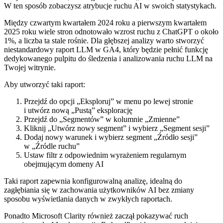
W ten sposób zobaczysz atrybucje ruchu AI w swoich statystykach.
Między czwartym kwartałem 2024 roku a pierwszym kwartałem
2025 roku wiele stron odnotowało wzrost ruchu z ChatGPT o około
1%, a liczba ta stale rośnie. Dla głębszej analizy warto stworzyć
niestandardowy raport LLM w GA4, który będzie pełnić funkcję
dedykowanego pulpitu do śledzenia i analizowania ruchu LLM na
Twojej witrynie.
Aby utworzyć taki raport:
Przejdź do opcji „Eksploruj” w menu po lewej stronie
i utwórz nową „Pustą” eksplorację
Przejdź do „Segmentów” w kolumnie „Zmienne”
Kliknij „Utwórz nowy segment” i wybierz „Segment sesji”
Dodaj nowy warunek i wybierz segment „Źródło sesji”
w „Źródle ruchu”
Ustaw filtr z odpowiednim wyrażeniem regularnym
obejmującym domeny AI
Taki raport zapewnia konfigurowalną analizę, idealną do
zagłębiania się w zachowania użytkowników AI bez zmiany
sposobu wyświetlania danych w zwykłych raportach.
Ponadto Microsoft Clarity również zaczął pokazywać ruch