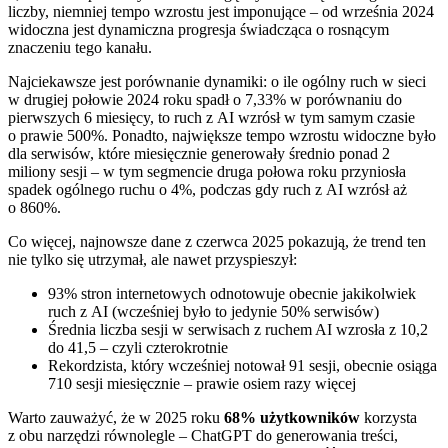
liczby, niemniej tempo wzrostu jest imponujące – od września 2024
widoczna jest dynamiczna progresja świadcząca o rosnącym
znaczeniu tego kanału.
Najciekawsze jest porównanie dynamiki: o ile ogólny ruch w sieci
w drugiej połowie 2024 roku spadł o 7,33% w porównaniu do
pierwszych 6 miesięcy, to ruch z AI wzrósł w tym samym czasie
o prawie 500%. Ponadto, największe tempo wzrostu widoczne było
dla serwisów, które miesięcznie generowały średnio ponad 2
miliony sesji – w tym segmencie druga połowa roku przyniosła
spadek ogólnego ruchu o 4%, podczas gdy ruch z AI wzrósł aż
o 860%.
Co więcej, najnowsze dane z czerwca 2025 pokazują, że trend ten
nie tylko się utrzymał, ale nawet przyspieszył:
93% stron internetowych odnotowuje obecnie jakikolwiek
ruch z AI (wcześniej było to jedynie 50% serwisów)
Średnia liczba sesji w serwisach z ruchem AI wzrosła z 10,2
do 41,5 – czyli czterokrotnie
Rekordzista, który wcześniej notował 91 sesji, obecnie osiąga
710 sesji miesięcznie – prawie osiem razy więcej
Warto zauważyć, że w 2025 roku
68% użytkowników
korzysta
z obu narzędzi równolegle – ChatGPT do generowania treści,