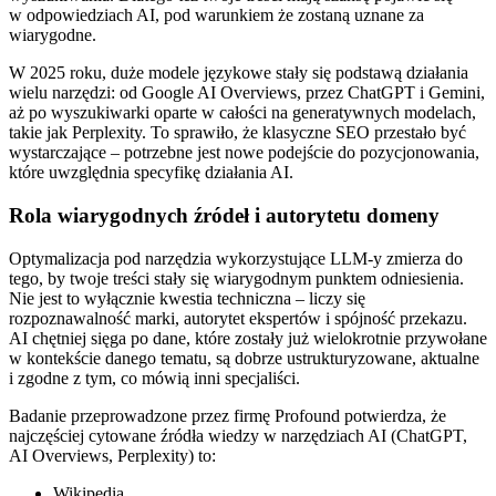
w odpowiedziach AI, pod warunkiem że zostaną uznane za
wiarygodne.
W 2025 roku, duże modele językowe stały się podstawą działania
wielu narzędzi: od Google AI Overviews, przez ChatGPT i Gemini,
aż po wyszukiwarki oparte w całości na generatywnych modelach,
takie jak Perplexity. To sprawiło, że klasyczne SEO przestało być
wystarczające – potrzebne jest nowe podejście do pozycjonowania,
które uwzględnia specyfikę działania AI.
Rola wiarygodnych źródeł i autorytetu domeny
Optymalizacja pod narzędzia wykorzystujące LLM-y zmierza do
tego, by twoje treści stały się wiarygodnym punktem odniesienia.
Nie jest to wyłącznie kwestia techniczna – liczy się
rozpoznawalność marki, autorytet ekspertów i spójność przekazu.
AI chętniej sięga po dane, które zostały już wielokrotnie przywołane
w kontekście danego tematu, są dobrze ustrukturyzowane, aktualne
i zgodne z tym, co mówią inni specjaliści.
Badanie przeprowadzone przez firmę Profound potwierdza, że
najczęściej cytowane źródła wiedzy w narzędziach AI (ChatGPT,
AI Overviews, Perplexity) to:
Wikipedia