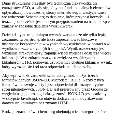
Dane strukturalne przestały być techniczną ciekawostką dla
entuzjastów SEO, a stały się jednym z fundamentalnych elementów
optymalizacji nowoczesnej strony internetowej. Inwestycja czasu
we wdrożenie Schema.org to działanie, które przynosi korzyści już
teraz, a jednocześnie jest dobrym przygotowaniem na nadchodzące
zmiany w sposobie działania wyszukiwarek.
Dzięki danym strukturalnym wyszukiwarka może nie tylko lepiej
zrozumieć twoją stronę, ale także zaprezentować kluczowe
informacje bezpośrednio w wynikach wyszukiwania w postaci tzw.
wyników rozszerzonych (rich snippets). Wynik rozszerzony jest
wizualnie atrakcyjniejszy, zajmuje więcej miejsca i dostarcza więcej
informacji. W rezultacie znacząco zwiększa współczynnik
klikalności (CTR), ponieważ użytkownicy chętniej klikają w wynik,
który wyróżnia się i od razu odpowiada na ich potrzeby.
Aby wprowadzić znaczniki schema.org, można użyć trzech
formatów danych: JSON-LD, Microdata i RDFa. Każdy z tych
formatów ma swoje zalety i jest odpowiedni dla różnych typów
stron internetowych. JSON-LD jest preferowany przez Google ze
względu na jego prostotę i elastyczność. JSON-LD jest osadzany
w skrypcie JavaScript, co ułatwia dodawanie i modyfikowanie
danych strukturalnych bez zmiany HTML.
Rodzaje znaczników schema.org obejmują wiele kategorii, które