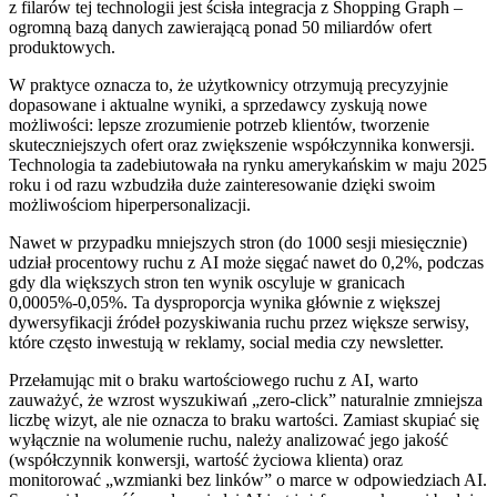
z filarów tej technologii jest ścisła integracja z Shopping Graph –
ogromną bazą danych zawierającą ponad 50 miliardów ofert
produktowych.
W praktyce oznacza to, że użytkownicy otrzymują precyzyjnie
dopasowane i aktualne wyniki, a sprzedawcy zyskują nowe
możliwości: lepsze zrozumienie potrzeb klientów, tworzenie
skuteczniejszych ofert oraz zwiększenie współczynnika konwersji.
Technologia ta zadebiutowała na rynku amerykańskim w maju 2025
roku i od razu wzbudziła duże zainteresowanie dzięki swoim
możliwościom hiperpersonalizacji.
Nawet w przypadku mniejszych stron (do 1000 sesji miesięcznie)
udział procentowy ruchu z AI może sięgać nawet do 0,2%, podczas
gdy dla większych stron ten wynik oscyluje w granicach
0,0005%-0,05%. Ta dysproporcja wynika głównie z większej
dywersyfikacji źródeł pozyskiwania ruchu przez większe serwisy,
które często inwestują w reklamy, social media czy newsletter.
Przełamując mit o braku wartościowego ruchu z AI, warto
zauważyć, że wzrost wyszukiwań „zero-click” naturalnie zmniejsza
liczbę wizyt, ale nie oznacza to braku wartości. Zamiast skupiać się
wyłącznie na wolumenie ruchu, należy analizować jego jakość
(współczynnik konwersji, wartość życiowa klienta) oraz
monitorować „wzmianki bez linków” o marce w odpowiedziach AI.