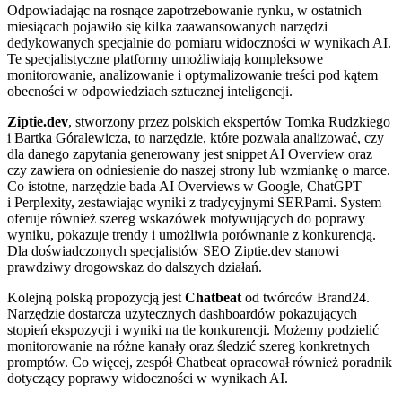
Odpowiadając na rosnące zapotrzebowanie rynku, w ostatnich
miesiącach pojawiło się kilka zaawansowanych narzędzi
dedykowanych specjalnie do pomiaru widoczności w wynikach AI.
Te specjalistyczne platformy umożliwiają kompleksowe
monitorowanie, analizowanie i optymalizowanie treści pod kątem
obecności w odpowiedziach sztucznej inteligencji.
Ziptie.dev
, stworzony przez polskich ekspertów Tomka Rudzkiego
i Bartka Góralewicza, to narzędzie, które pozwala analizować, czy
dla danego zapytania generowany jest snippet AI Overview oraz
czy zawiera on odniesienie do naszej strony lub wzmiankę o marce.
Co istotne, narzędzie bada AI Overviews w Google, ChatGPT
i Perplexity, zestawiając wyniki z tradycyjnymi SERPami. System
oferuje również szereg wskazówek motywujących do poprawy
wyniku, pokazuje trendy i umożliwia porównanie z konkurencją.
Dla doświadczonych specjalistów SEO Ziptie.dev stanowi
prawdziwy drogowskaz do dalszych działań.
Kolejną polską propozycją jest
Chatbeat
od twórców Brand24.
Narzędzie dostarcza użytecznych dashboardów pokazujących
stopień ekspozycji i wyniki na tle konkurencji. Możemy podzielić
monitorowanie na różne kanały oraz śledzić szereg konkretnych
promptów. Co więcej, zespół Chatbeat opracował również poradnik
dotyczący poprawy widoczności w wynikach AI.