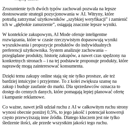
Zrozumienie tych dwóch typów zachowań pozwala na lepsze
dostosowanie strategii pozycjonowania w AI. Witryny, które
potrafią zatrzymać użytkowników „szybkiej weryfikacji” i zamienić
ich w „głębokie zanurzenie”, osiągają znacznie lepsze wyniki.
W kontekście zakupowym, AI Mode oferuje inteligentne
rozwiązania, które w czasie rzeczywistym dopasowują wyniki
wyszukiwania i propozycje produktów do indywidualnych
preferencji użytkownika. System analizuje zachowania –
przeglądane produkty, historię zakupów, a nawet czas spędzony na
konkretnych stronach – i na tej podstawie proponuje produkty, które
naprawdę mogą zainteresować konsumenta.
Dzięki temu zakupy online stają się nie tylko prostsze, ale też
bardziej intuicyjne i przyjemne. To z kolei zwiększa szansę na
zakup i buduje zaufanie do marki. Dla sprzedawców oznacza to
dostęp do cennych danych, które pomagają lepiej planować ofertę
i kampanie reklamowe.
Co ważne, nawet jeśli udział ruchu z AI w całkowitym ruchu strony
wynosi obecnie poniżej 0,5%, to jego jakość i potencjał konwersji
często przewyższają inne źródła. Dlatego kluczem jest nie tylko
śledzenie ilości, ale przede wszystkim jakości tego ruchu.