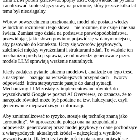
i analizować kontekst językowy na poziomie, który jeszcze kilka lat
temu był nieosiągalny.
Wbrew powszechnemu przekonaniu, model nie posiada wiedzy
w ludzkim rozumieniu tego słowa – nie rozumie, nie czuje i nie zna
świata. Zamiast tego działa na podstawie prawdopodobieństwa,
przewidując, jakie słowo powinno pojawić się w danym miejscu,
aby pasowało do kontekstu. Uczy się wzorców językowych,
zależności między wyrażeniami i strukturami zdań. To właśnie ten
mechanizm predykcji sprawia, że odpowiedzi generowane przez
modele LLM sprawiają wrażenie naturalnych.
Kiedy zadajesz pytanie takiemu modelowi, analizuje on jego treść,
a następnie – bazując na wcześniejszych przypadkach – tworzy
odpowiedź, która statystycznie pasuje do danej sytuacji.
Mechanizmy LLM zostały zaimplementowane również do
wyszukiwarki Google w postaci AI Overviews, co oznacza, że to
narzędzie również może być podatne na tzw. halucynacje, czyli
generowanie nieprawdziwych informacji.
Aby zminimalizować to ryzyko, stosuje się technikę znaną jako
„grounding”. W uproszczeniu polega ona na uzupełnianiu
odpowiedzi generowanej przez model językowy o dane pochodzące
z wiarygodnych, aktualnych źródeł – najczęściej z wyników
wyszukiwania. Dlatego też twoje treści mają szansę pojawić się