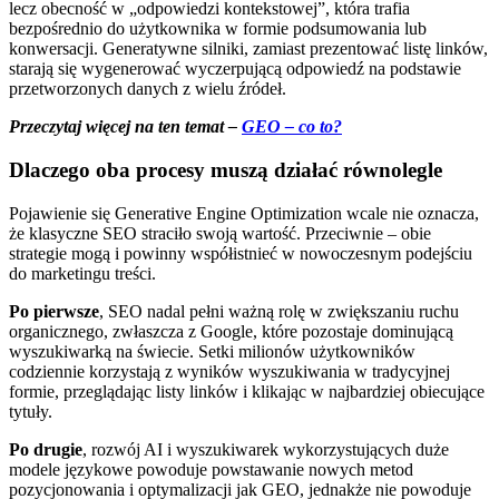
lecz obecność w „odpowiedzi kontekstowej”, która trafia
bezpośrednio do użytkownika w formie podsumowania lub
konwersacji. Generatywne silniki, zamiast prezentować listę linków,
starają się wygenerować wyczerpującą odpowiedź na podstawie
przetworzonych danych z wielu źródeł.
Przeczytaj więcej na ten temat –
GEO – co to?
Dlaczego oba procesy muszą działać równolegle
Pojawienie się Generative Engine Optimization wcale nie oznacza,
że klasyczne SEO straciło swoją wartość. Przeciwnie – obie
strategie mogą i powinny współistnieć w nowoczesnym podejściu
do marketingu treści.
Po pierwsze
, SEO nadal pełni ważną rolę w zwiększaniu ruchu
organicznego, zwłaszcza z Google, które pozostaje dominującą
wyszukiwarką na świecie. Setki milionów użytkowników
codziennie korzystają z wyników wyszukiwania w tradycyjnej
formie, przeglądając listy linków i klikając w najbardziej obiecujące
tytuły.
Po drugie
, rozwój AI i wyszukiwarek wykorzystujących duże
modele językowe powoduje powstawanie nowych metod
pozycjonowania i optymalizacji jak GEO, jednakże nie powoduje